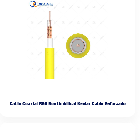
Cable Coaxial RG6 Rov Umbilical Kevlar Cable Reforzado