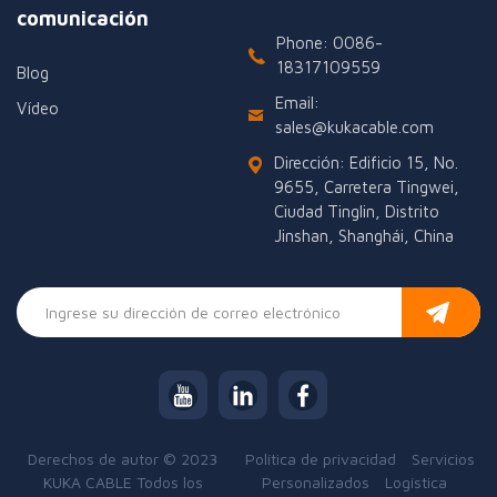
comunicación
Phone: 0086-
18317109559
Blog
Email:
Vídeo
sales@kukacable.com
Dirección: Edificio 15, No.
9655, Carretera Tingwei,
Ciudad Tinglin, Distrito
Jinshan, Shanghái, China
Derechos de autor © 2023
Política de privacidad
Servicios
KUKA CABLE Todos los
Personalizados
Logística